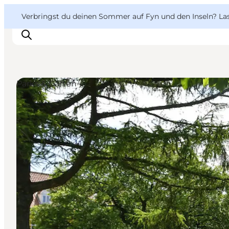
English
Danish
VisitFyn
VisitFyn
Verbringst du deinen Sommer auf Fyn und den Inseln? Lass
Deutsch
Parks & Gärten
Reise Ideen
Outdoor & bike
Essen & trinken
Übernachtung