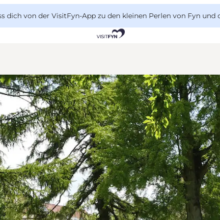
 dich von der VisitFyn-App zu den kleinen Perlen von Fyn und 