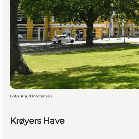
Foto
:
Knud Mortensen
Krøyers Have