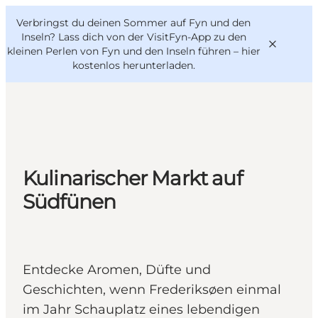
English
Danish
VisitFyn
Verbringst du deinen Sommer auf Fyn und den
VisitFyn
Deutsch
Inseln? Lass dich von der VisitFyn-App zu den
kleinen Perlen von Fyn und den Inseln führen –
hier
kostenlos herunterladen
.
Reise Ideen
Outdoor & bike
Kulinarischer Markt auf
Essen & trinken
Südfünen
Übernachtung
Entdecke Aromen, Düfte und
Geschichten, wenn Frederiksøen einmal
im Jahr Schauplatz eines lebendigen