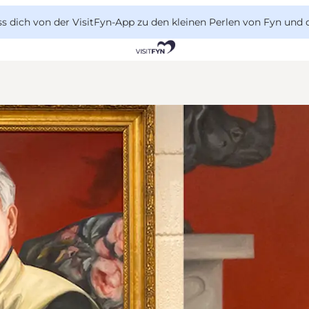
 dich von der VisitFyn-App zu den kleinen Perlen von Fyn und 