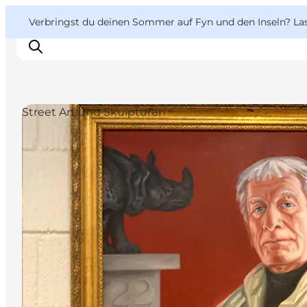
English
Danish
VisitFyn
VisitFyn
Verbringst du deinen Sommer auf Fyn und den Inseln? Lass
Deutsch
Street Art und Skulpturen
Reise Ideen
Outdoor & bike
Essen & trinken
Übernachtung