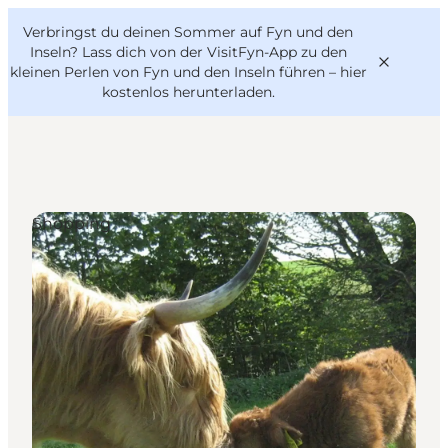
English
Danish
VisitFyn
Verbringst du deinen Sommer auf Fyn und den
VisitFyn
Deutsch
Inseln? Lass dich von der VisitFyn-App zu den
kleinen Perlen von Fyn und den Inseln führen –
hier
kostenlos herunterladen
.
Reise Ideen
Shopping
Outdoor & bike
Essen & trinken
Übernachtung