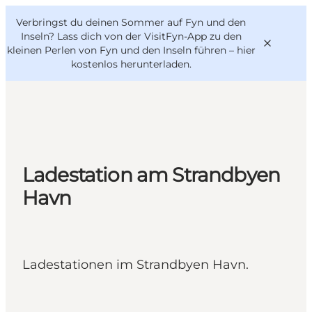
English
Danish
VisitFyn
Verbringst du deinen Sommer auf Fyn und den
VisitFyn
Deutsch
Inseln? Lass dich von der VisitFyn-App zu den
kleinen Perlen von Fyn und den Inseln führen –
hier
kostenlos herunterladen
.
Reise Ideen
Outdoor & bike
Ladestation am Strandbyen
Essen & trinken
Havn
Übernachtung
Ladestationen im Strandbyen Havn.