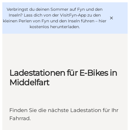
English
Danish
VisitFyn
Verbringst du deinen Sommer auf Fyn und den
VisitFyn
Deutsch
Inseln? Lass dich von der VisitFyn-App zu den
kleinen Perlen von Fyn und den Inseln führen –
hier
kostenlos herunterladen
.
Reise Ideen
Outdoor & bike
Ladestationen für E-Bikes in
Essen & trinken
Middelfart
Übernachtung
Finden Sie die nächste Ladestation für Ihr
Fahrrad.