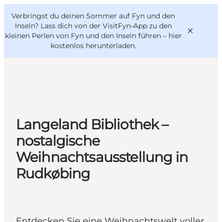
English
Danish
VisitFyn
Verbringst du deinen Sommer auf Fyn und den
VisitFyn
Deutsch
Inseln? Lass dich von der VisitFyn-App zu den
kleinen Perlen von Fyn und den Inseln führen –
hier
kostenlos herunterladen
.
Reise Ideen
Outdoor & bike
Langeland Bibliothek –
Essen & trinken
nostalgische
Übernachtung
Weihnachtsausstellung in
Rudkøbing
Entdecken Sie eine Weihnachtswelt voller