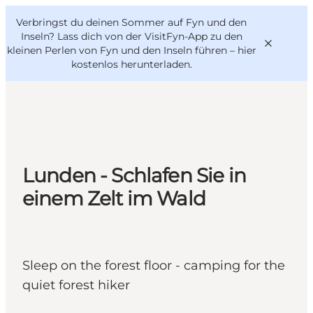
English
Danish
VisitFyn
Verbringst du deinen Sommer auf Fyn und den
VisitFyn
Deutsch
Inseln? Lass dich von der VisitFyn-App zu den
kleinen Perlen von Fyn und den Inseln führen –
hier
kostenlos herunterladen
.
Reise Ideen
Outdoor & bike
Lunden - Schlafen Sie in
Essen & trinken
einem Zelt im Wald
Übernachtung
Sleep on the forest floor - camping for the
quiet forest hiker