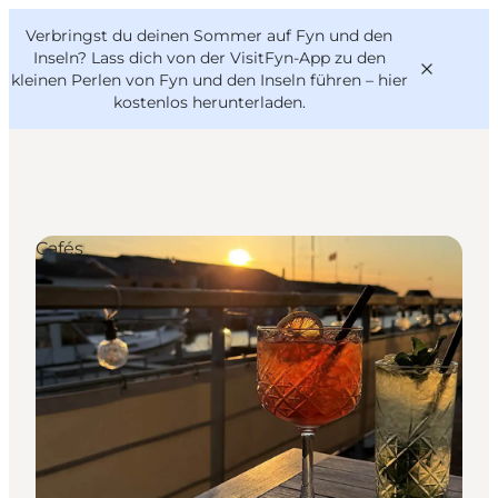
English
Danish
VisitFyn
Verbringst du deinen Sommer auf Fyn und den
VisitFyn
Deutsch
Inseln? Lass dich von der VisitFyn-App zu den
kleinen Perlen von Fyn und den Inseln führen –
hier
kostenlos herunterladen
.
Reise Ideen
Cafés
Outdoor & bike
Essen & trinken
Übernachtung