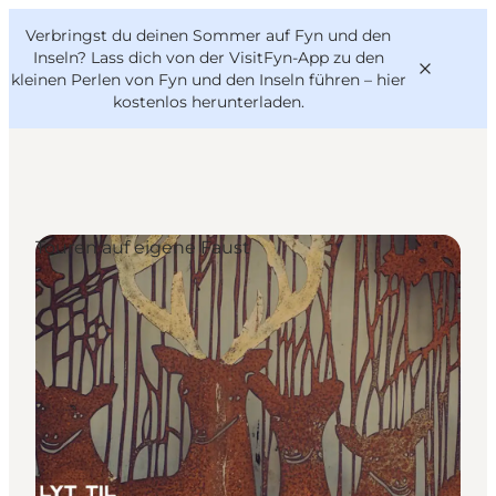
English
Danish
VisitFyn
Verbringst du deinen Sommer auf Fyn und den
VisitFyn
Deutsch
Inseln? Lass dich von der VisitFyn-App zu den
kleinen Perlen von Fyn und den Inseln führen –
hier
kostenlos herunterladen
.
Reise Ideen
Touren auf eigene Faust
Outdoor & bike
Essen & trinken
Übernachtung