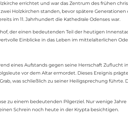
Holzkirche errichtet und war das Zentrum des frühen ch
s zwei Holzkirchen standen, bevor spätere Generationen 
ereits im 11. Jahrhundert die Kathedrale Odenses war.
edhof, der einen bedeutenden Teil der heutigen Innenst
rtvolle Einblicke in das Leben im mittelalterlichen Ode
end eines Aufstands gegen seine Herrschaft Zuflucht in 
gsleute vor dem Altar ermordet. Dieses Ereignis prägt
rab, was schließlich zu seiner Heiligsprechung führte.
nse zu einem bedeutenden Pilgerziel. Nur wenige Jahre
einen Schrein noch heute in der Krypta besichtigen.