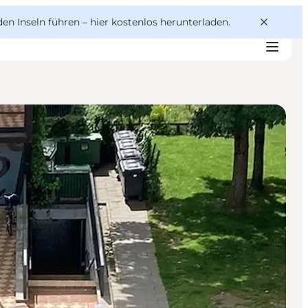
den Inseln führen –
hier kostenlos herunterladen
.