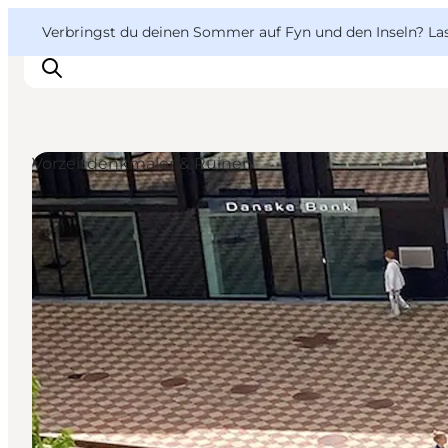
English
Danish
VisitFyn
VisitFyn
Verbringst du deinen Sommer auf Fyn und den Inseln? Lass
Deutsch
Vorzeitdenkmäler & Ruinen
Reise Ideen
Outdoor & bike
Essen & trinken
Übernachtung