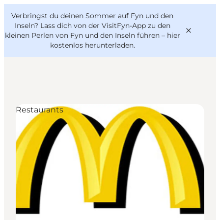
English
Danish
VisitFyn
Verbringst du deinen Sommer auf Fyn und den
VisitFyn
Deutsch
Inseln? Lass dich von der VisitFyn-App zu den
kleinen Perlen von Fyn und den Inseln führen –
hier
kostenlos herunterladen
.
Reise Ideen
Restaurants
Outdoor & bike
Essen & trinken
Übernachtung