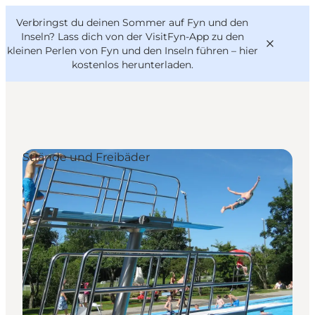
English
Danish
VisitFyn
Verbringst du deinen Sommer auf Fyn und den
VisitFyn
Deutsch
Inseln? Lass dich von der VisitFyn-App zu den
kleinen Perlen von Fyn und den Inseln führen –
hier
kostenlos herunterladen
.
Reise Ideen
Strände und Freibäder
Outdoor & bike
Essen & trinken
Übernachtung