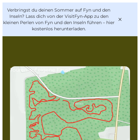
English
Danish
VisitFyn
Verbringst du deinen Sommer auf Fyn und den
VisitFyn
Deutsch
Inseln? Lass dich von der VisitFyn-App zu den
kleinen Perlen von Fyn und den Inseln führen –
hier
kostenlos herunterladen
.
Reise Ideen
Touren auf eigene Faust
Outdoor & bike
Essen & trinken
Übernachtung