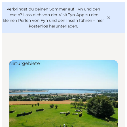
English
Danish
VisitFyn
Verbringst du deinen Sommer auf Fyn und den
VisitFyn
Deutsch
Inseln? Lass dich von der VisitFyn-App zu den
kleinen Perlen von Fyn und den Inseln führen –
hier
kostenlos herunterladen
.
Reise Ideen
Naturgebiete
Outdoor & bike
Essen & trinken
Übernachtung