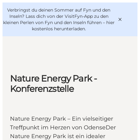
English
Danish
VisitFyn
Verbringst du deinen Sommer auf Fyn und den
VisitFyn
Deutsch
Inseln? Lass dich von der VisitFyn-App zu den
kleinen Perlen von Fyn und den Inseln führen –
hier
kostenlos herunterladen
.
Reise Ideen
Outdoor & bike
Nature Energy Park -
Essen & trinken
Konferenzstelle
Übernachtung
Nature Energy Park – Ein vielseitiger
Treffpunkt im Herzen von OdenseDer
Nature Energy Park ist ein idealer