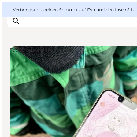
English
Danish
VisitFyn
VisitFyn
Verbringst du deinen Sommer auf Fyn und den Inseln? Lass
Deutsch
Touren auf eigene Faust
Reise Ideen
Outdoor & bike
Essen & trinken
Übernachtung