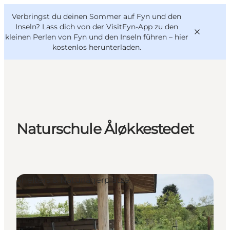
English
Danish
VisitFyn
Verbringst du deinen Sommer auf Fyn und den
VisitFyn
Deutsch
Inseln? Lass dich von der VisitFyn-App zu den
kleinen Perlen von Fyn und den Inseln führen –
hier
kostenlos herunterladen
.
Reise Ideen
Outdoor & bike
Naturschule Åløkkestedet
Essen & trinken
Übernachtung
Shelters & Naturlagerplätze