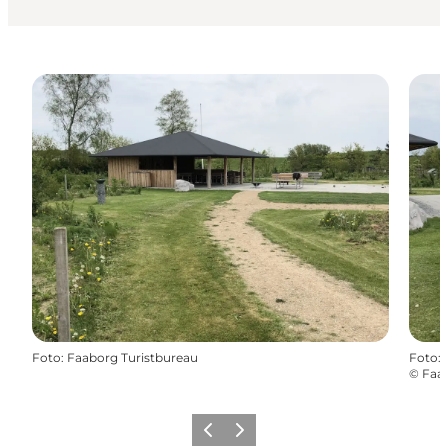
Foto
:
Faaborg Turistbureau
Foto
:
©
Faab
Zurück
Weiter