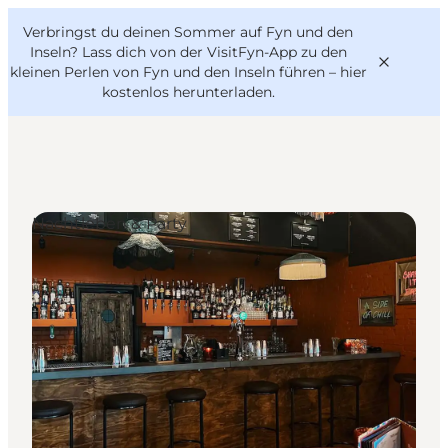
English
Danish
VisitFyn
Verbringst du deinen Sommer auf Fyn und den
VisitFyn
Deutsch
Inseln? Lass dich von der VisitFyn-App zu den
kleinen Perlen von Fyn und den Inseln führen –
hier
kostenlos herunterladen
.
Reise Ideen
Nachtleben & Party
Outdoor & bike
Essen & trinken
Übernachtung