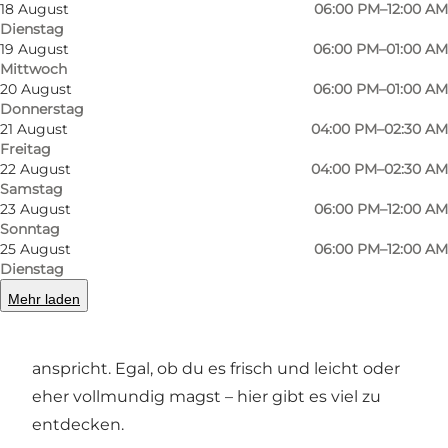
gedämpftes Licht, sodass du dich
18 August
06:00 PM–12:00 AM
zurücklehnen und deinen Drink in ruhiger
Dienstag
19 August
06:00 PM–01:00 AM
Umgebung genießen kannst. Hier ist Platz für
Mittwoch
kurze Pausen genauso wie für lange Abende in
20 August
06:00 PM–01:00 AM
Donnerstag
guter Gesellschaft.
21 August
04:00 PM–02:30 AM
Freitag
Farbenfrohe Cocktails im Fokus
22 August
04:00 PM–02:30 AM
Samstag
Cocktails stehen bei No Stress im Mittelpunkt.
23 August
06:00 PM–12:00 AM
Die Auswahl reicht von klassischen Favoriten
Sonntag
25 August
06:00 PM–12:00 AM
bis hin zu kreativen Variationen mit viel Farbe
Dienstag
und Charakter. Geschmack und Präsentation
Mehr laden
stehen gleichermaßen im Fokus und sorgen
für ein Erlebnis, das Augen und Gaumen
anspricht. Egal, ob du es frisch und leicht oder
eher vollmundig magst – hier gibt es viel zu
entdecken.