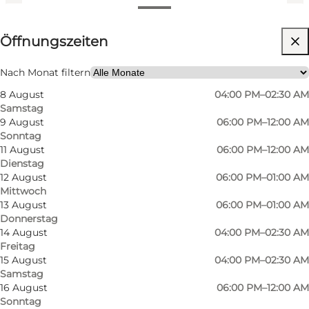
Öffnungszeiten anzeigen
Öffnungszeiten
Website besuchen
Mein Partner, Freunde
Nach Monat filtern
8 August
04:00 PM–02:30 AM
Samstag
9 August
06:00 PM–12:00 AM
Sonntag
11 August
06:00 PM–12:00 AM
Dienstag
12 August
06:00 PM–01:00 AM
Mittwoch
Entspannte Lounge im Herzen von Odense
13 August
06:00 PM–01:00 AM
Donnerstag
Bei No Stress betrittst du eine Cocktailbar in
14 August
04:00 PM–02:30 AM
Freitag
Odense mit lockerer und entspannter
15 August
04:00 PM–02:30 AM
Atmosphäre. Die Einrichtung bietet
Samstag
16 August
06:00 PM–12:00 AM
gemütliche Sitzgelegenheiten und
Sonntag