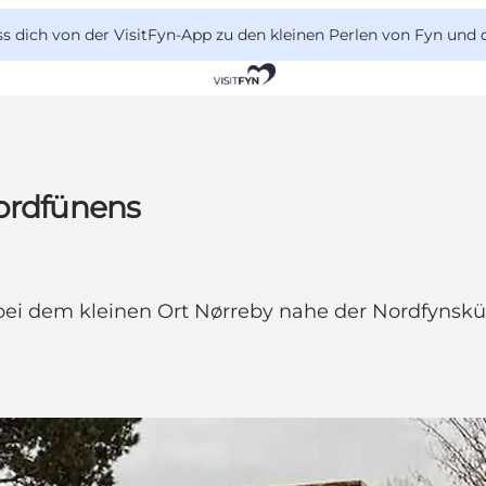
 dich von der VisitFyn-App zu den kleinen Perlen von Fyn und 
Nordfünens
ei dem kleinen Ort Nørreby nahe der Nordfynsküst