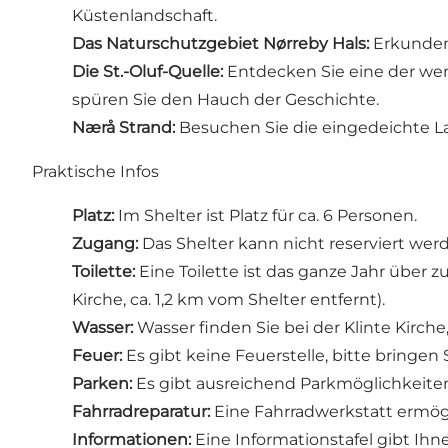
Küstenlandschaft.
Das Naturschutzgebiet Nørreby Hals
:
Erkunden 
Die St.-Oluf-Quelle
:
Entdecken Sie eine der weni
spüren Sie den Hauch der Geschichte.
Nærå Strand
:
Besuchen Sie die eingedeichte La
Praktische Infos
Platz:
Im Shelter ist Platz für ca. 6 Personen.
Zugang:
Das Shelter kann nicht reserviert werd
Toilette:
Eine Toilette ist das ganze Jahr über z
Kirche, ca. 1,2 km vom Shelter entfernt).
Wasser:
Wasser finden Sie bei der Klinte Kirche,
Feuer:
Es gibt keine Feuerstelle, bitte bringen 
Parken:
Es gibt ausreichend Parkmöglichkeiten
Fahrradreparatur:
Eine Fahrradwerkstatt ermögl
Informationen:
Eine Informationstafel gibt Ihn