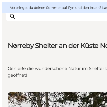
English
Danish
VisitFyn
VisitFyn
Verbringst du deinen Sommer auf Fyn und den Inseln? Lass
Deutsch
Nørreby Shelter an der Küste 
Reise Ideen
Outdoor & bike
Essen & trinken
Genieße die wunderschöne Natur im Shelter b
Übernachtung
geöffnet!
Shelters & Naturlagerplätze