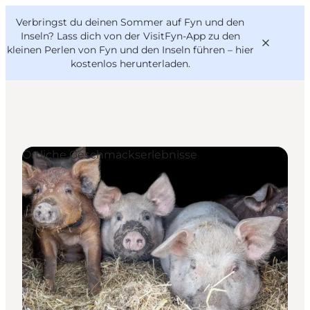
English
Danish
VisitFyn
Verbringst du deinen Sommer auf Fyn und den
VisitFyn
Deutsch
Inseln? Lass dich von der VisitFyn-App zu den
kleinen Perlen von Fyn und den Inseln führen –
hier
kostenlos herunterladen
.
Reise Ideen
Örtliche Geschmackserlebnisse
Outdoor & bike
Essen & trinken
Übernachtung