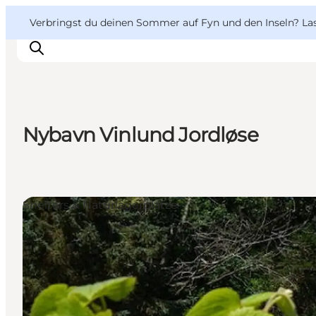
English
Danish
VisitFyn
VisitFyn
Verbringst du deinen Sommer auf Fyn und den Inseln? Lass
Deutsch
Nybavn Vinlund Jordløse
Reise Ideen
Outdoor & bike
Essen & trinken
Shelters & Naturlagerplätze
Übernachtung