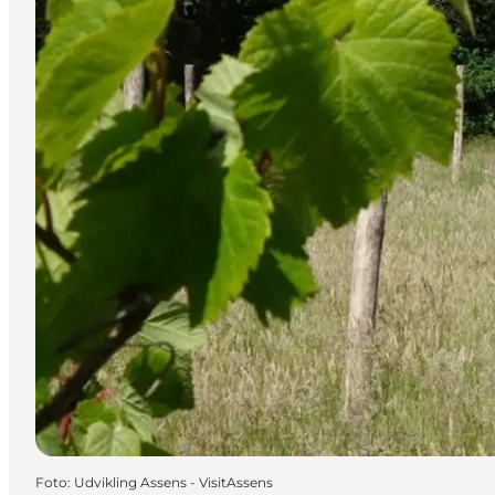
Foto
:
Udvikling Assens - VisitAssens