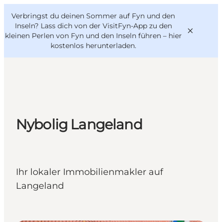
English
Danish
VisitFyn
Verbringst du deinen Sommer auf Fyn und den
VisitFyn
Deutsch
Inseln? Lass dich von der VisitFyn-App zu den
kleinen Perlen von Fyn und den Inseln führen –
hier
kostenlos herunterladen
.
Reise Ideen
Outdoor & bike
Nybolig Langeland
Essen & trinken
Übernachtung
Ihr lokaler Immobilienmakler auf
Langeland