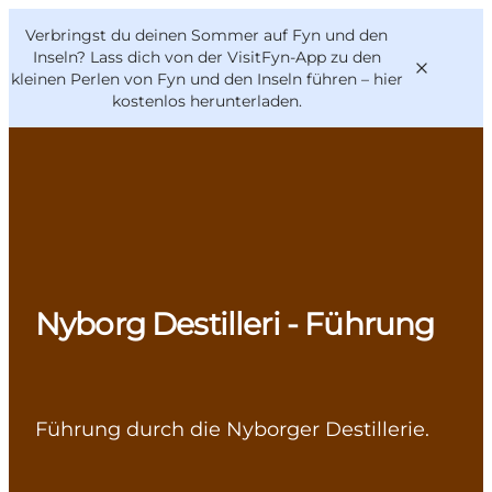
English
Danish
VisitFyn
Verbringst du deinen Sommer auf Fyn und den
VisitFyn
Deutsch
Inseln? Lass dich von der VisitFyn-App zu den
kleinen Perlen von Fyn und den Inseln führen –
hier
kostenlos herunterladen
.
Reise Ideen
Outdoor & bike
Essen & trinken
Nyborg Destilleri - Führung
Übernachtung
Führung durch die Nyborger Destillerie.