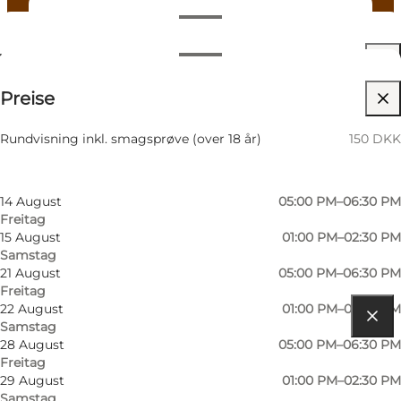
Termine und Uhrzeiten
Termine und Uhrzeiten
150 DKK
Preise
Website besuchen
Nach Monat filtern
7 August
05:00 PM–06:30 PM
Freunde, Mein Partner, Mir selbst
Rundvisning inkl. smagsprøve (over 18 år)
150 DKK
Freitag
8 August
01:00 PM–02:30 PM
Samstag
14 August
05:00 PM–06:30 PM
Freitag
15 August
01:00 PM–02:30 PM
Samstag
21 August
05:00 PM–06:30 PM
Freitag
22 August
01:00 PM–02:30 PM
Samstag
Route anzeigen
28 August
05:00 PM–06:30 PM
Freitag
Holmens Boulevard 11
29 August
01:00 PM–02:30 PM
Samstag