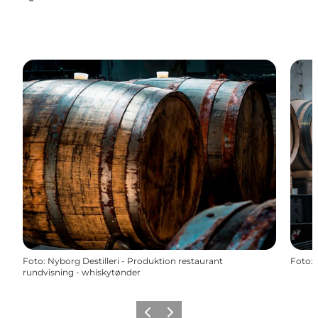
Facebook
Foto
:
Nyborg Destilleri - Produktion restaurant
Foto
:
rundvisning - whiskytønder
Zurück
Weiter