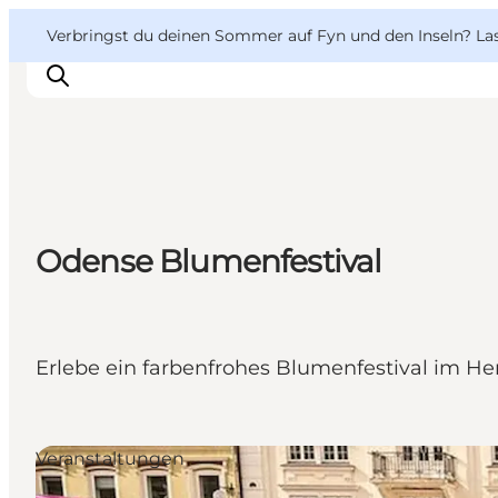
English
Danish
VisitFyn
VisitFyn
Verbringst du deinen Sommer auf Fyn und den Inseln? Lass
Deutsch
Reise Ideen
Odense Blumenfestival
Outdoor & bike
Essen & trinken
Übernachtung
Erlebe ein farbenfrohes Blumenfestival im H
Veranstaltungen