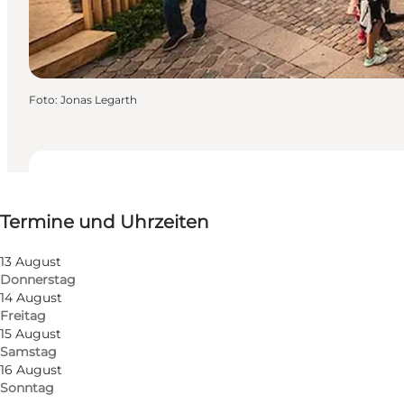
Foto
:
Jonas Legarth
Termine und Uhrzeiten
Termine und Uhrzeiten
Kostenlos
Website besuchen
13 August
Donnerstag
Mir selbst, Mein Partner, Freunde, Kinder
14 August
Freitag
15 August
Samstag
16 August
Sonntag