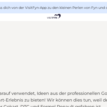
 dich von der VisitFyn-App zu den kleinen Perlen von Fyn und 
rauf verwendet, Ideen aus der professionellen Go
t-Erlebnis zu bieten! Wir können dies tun, weil 
er Gokart, DTC und Formel Renault gefahren ist.