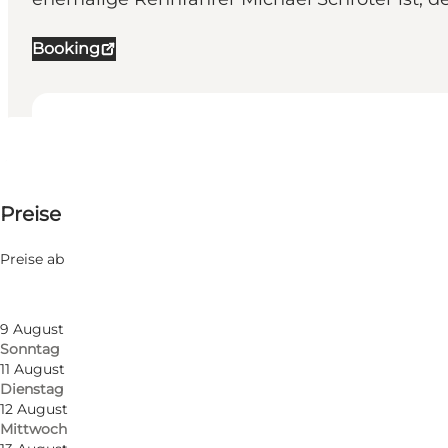
Booking
Öffnungszeiten anzeigen
Öffnungszeiten
295 DKK
Preise
Website besuchen
Nach Monat filtern
7 August
Freunde
Preise ab
Freitag
8 August
Samstag
9 August
Sonntag
11 August
Dienstag
12 August
Mittwoch
Foto
:
Frederik Harms