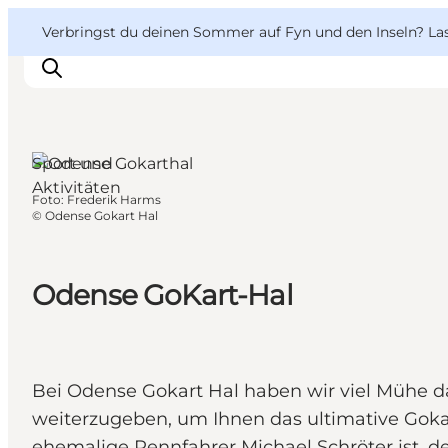
English
Danish
VisitFyn
VisitFyn
Verbringst du deinen Sommer auf Fyn und den Inseln? Lass
Deutsch
Sport und
Aktivitäten
Foto
:
Frederik Harms
Reise Ideen
©
Odense Gokart Hal
Outdoor & bike
Essen & trinken
Odense GoKart-Hal
Übernachtung
Bei Odense Gokart Hal haben wir viel Mühe da
weiterzugeben, um Ihnen das ultimative Gokar
ehemalige Rennfahrer Michael Schröter ist, d