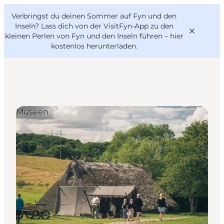
English
Danish
VisitFyn
Verbringst du deinen Sommer auf Fyn und den
VisitFyn
Deutsch
Inseln? Lass dich von der VisitFyn-App zu den
kleinen Perlen von Fyn und den Inseln führen –
hier
kostenlos herunterladen
.
Reise Ideen
Museen
Outdoor & bike
Essen & trinken
Übernachtung