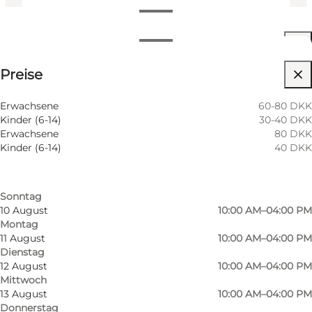
Öffnungszeiten anzeigen
Öffnungszeiten
Preise anzeigen
Preise
Website besuchen
Nach Monat filtern
6 August
10:00 AM–04:00 PM
Hunde erlaubt
Erwachsene
60-80 DKK
Donnerstag
Kinder (6-14)
30-40 DKK
7 August
10:00 AM–04:00 PM
Erwachsene
80 DKK
Freitag
Kinder (6-14)
40 DKK
8 August
10:00 AM–04:00 PM
Samstag
9 August
10:00 AM–04:00 PM
Sonntag
10 August
10:00 AM–04:00 PM
Montag
11 August
10:00 AM–04:00 PM
Dienstag
12 August
10:00 AM–04:00 PM
Mittwoch
13 August
10:00 AM–04:00 PM
Donnerstag