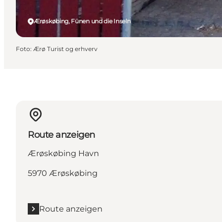
Ærøskøbing, Fünen und die Inseln
Foto
:
Ærø Turist og erhverv
Route anzeigen
Ærøskøbing Havn
5970 Ærøskøbing
Route anzeigen