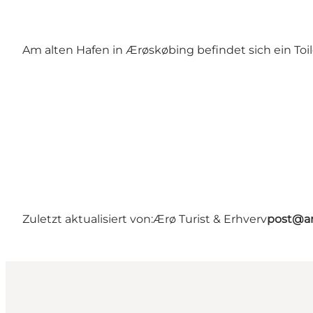
Am alten Hafen in Ærøskøbing befindet sich ein To
Zuletzt aktualisiert von:
Ærø Turist & Erhverv
post@ar