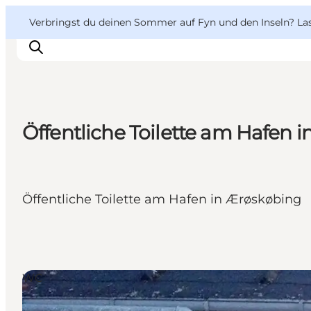
English
Danish
VisitFyn
VisitFyn
Verbringst du deinen Sommer auf Fyn und den Inseln? Lass
Deutsch
Öffentliche Toilette am Hafen 
Reise Ideen
Outdoor & bike
Essen & trinken
Öffentliche Toilette am Hafen in Ærøskøbing
Übernachtung
WC