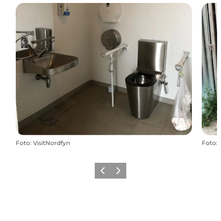
Foto
:
VisitNordfyn
Foto
:
Zurück
Weiter