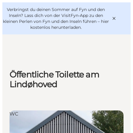
English
Danish
VisitFyn
Verbringst du deinen Sommer auf Fyn und den
VisitFyn
Deutsch
Inseln? Lass dich von der VisitFyn-App zu den
kleinen Perlen von Fyn und den Inseln führen –
hier
kostenlos herunterladen
.
Reise Ideen
Outdoor & bike
Öffentliche Toilette am
Essen & trinken
Lindøhoved
Übernachtung
WC