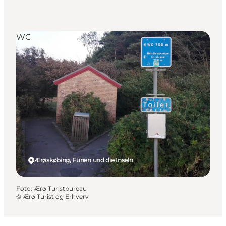
WC
Ærøskøbing, Fünen und die Inseln
Foto
:
Ærø Turistbureau
©
Ærø Turist og Erhverv