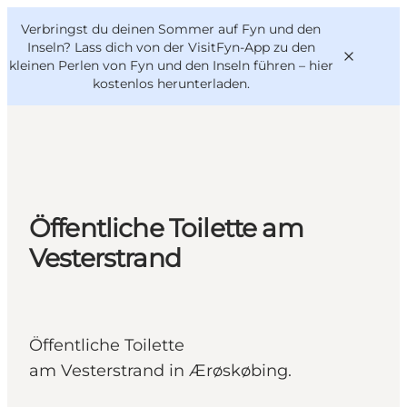
English
Danish
VisitFyn
Verbringst du deinen Sommer auf Fyn und den
VisitFyn
Deutsch
Inseln? Lass dich von der VisitFyn-App zu den
kleinen Perlen von Fyn und den Inseln führen –
hier
kostenlos herunterladen
.
Reise Ideen
Outdoor & bike
Öffentliche Toilette am
Essen & trinken
Vesterstrand
Übernachtung
Öffentliche Toilette
am Vesterstrand in Ærøskøbing.