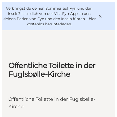
English
Danish
VisitFyn
Verbringst du deinen Sommer auf Fyn und den
VisitFyn
Deutsch
Inseln? Lass dich von der VisitFyn-App zu den
kleinen Perlen von Fyn und den Inseln führen –
hier
kostenlos herunterladen
.
Reise Ideen
Outdoor & bike
Öffentliche Toilette in der
Essen & trinken
Fuglsbølle-Kirche
Übernachtung
Öffentliche Toilette in der Fuglsbølle-
Kirche.