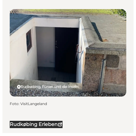
WC
Rudkøbing, Fünen und die Inseln
Foto
:
VisitLangeland
Rudkøbing Erleben