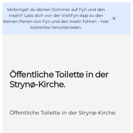
English
Danish
VisitFyn
Verbringst du deinen Sommer auf Fyn und den
VisitFyn
Deutsch
Inseln? Lass dich von der VisitFyn-App zu den
kleinen Perlen von Fyn und den Inseln führen –
hier
kostenlos herunterladen
.
Reise Ideen
Outdoor & bike
Öffentliche Toilette in der
Essen & trinken
Strynø-Kirche.
Übernachtung
Öffentliche Toilette in der Strynø-Kirche.