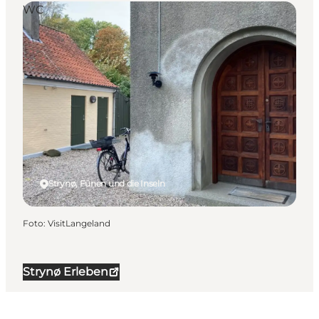
WC
Strynø, Fünen und die Inseln
Foto
:
VisitLangeland
Strynø Erleben