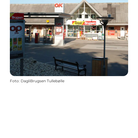
Foto
:
DagliBrugsen Tullebølle