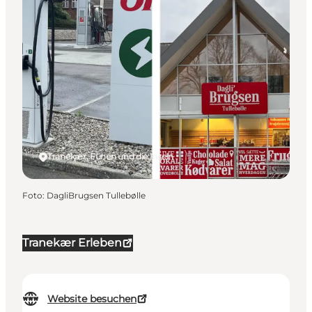
Tranekær, Fünen und die Inseln
Foto
:
DagliBrugsen Tullebølle
Tranekær Erleben
Website besuchen