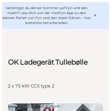
English
Danish
VisitFyn
Verbringst du deinen Sommer auf Fyn und den
VisitFyn
Deutsch
Inseln? Lass dich von der VisitFyn-App zu den
kleinen Perlen von Fyn und den Inseln führen –
hier
kostenlos herunterladen
.
Reise Ideen
Outdoor & bike
OK Ladegerät Tullebølle
Essen & trinken
Übernachtung
2 x 75 kW CCS type 2
Elektrische Ladestationen