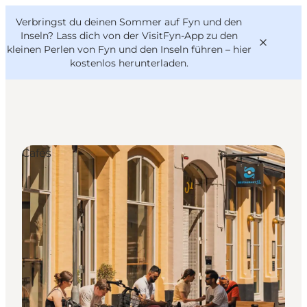
English
Danish
VisitFyn
Verbringst du deinen Sommer auf Fyn und den
VisitFyn
Deutsch
Inseln? Lass dich von der VisitFyn-App zu den
kleinen Perlen von Fyn und den Inseln führen –
hier
kostenlos herunterladen
.
Reise Ideen
Cafés
Outdoor & bike
Essen & trinken
Übernachtung