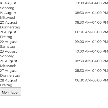
16 August
10:00 AM–04:00 PM
des Kaffees und die unterschiedlichen
Sonntag
Geschmacksprofile der Anbaugebiete weltweit.
19 August
08:30 AM–04:00 PM
Ziel ist es, Gästen Kaffees aus verschiedenen
Mittwoch
20 August
08:30 AM–04:00 PM
Teilen der Welt näherzubringen und die Vielfalt
Donnerstag
ihrer Aromen erlebbar zu machen.
21 August
08:30 AM–05:00 PM
Freitag
Ob klassischer Espresso, cremiger Cappuccino
22 August
09:00 AM–04:00 PM
Samstag
oder eine entspannte Kaffeepause am Fenster
23 August
10:00 AM–04:00 PM
– guter Kaffee gehört hier fest zum
Sonntag
26 August
08:30 AM–04:00 PM
Caféerlebnis.
Mittwoch
27 August
08:30 AM–04:00 PM
Brunch und Gebäck mit mediterraner
Donnerstag
Inspiration
28 August
08:30 AM–05:00 PM
Freitag
Ergänzt wird das Kaffeeangebot durch
Mehr laden
Brunchgerichte, Gebäck und leichte Speisen
mit Inspiration aus dem Mittelmeerraum. Das