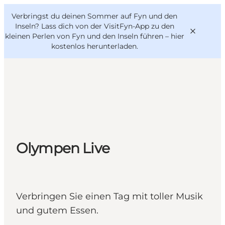
English
Danish
VisitFyn
Verbringst du deinen Sommer auf Fyn und den
VisitFyn
Deutsch
Inseln? Lass dich von der VisitFyn-App zu den
kleinen Perlen von Fyn und den Inseln führen –
hier
kostenlos herunterladen
.
Reise Ideen
Outdoor & bike
Essen & trinken
Olympen Live
Übernachtung
Verbringen Sie einen Tag mit toller Musik
und gutem Essen.