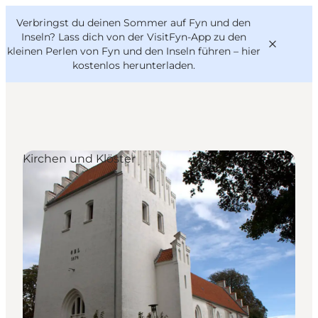
English
Danish
VisitFyn
Verbringst du deinen Sommer auf Fyn und den
VisitFyn
Deutsch
Inseln? Lass dich von der VisitFyn-App zu den
kleinen Perlen von Fyn und den Inseln führen –
hier
kostenlos herunterladen
.
Reise Ideen
Kirchen und Klöster
Outdoor & bike
Essen & trinken
Übernachtung