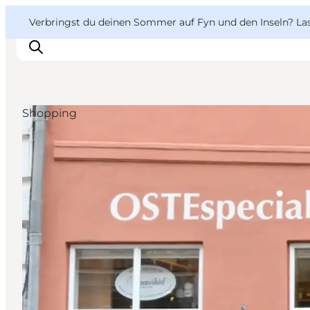
English
Danish
VisitFyn
VisitFyn
Verbringst du deinen Sommer auf Fyn und den Inseln? Lass
Deutsch
Shopping
Reise Ideen
Outdoor & bike
Essen & trinken
Übernachtung