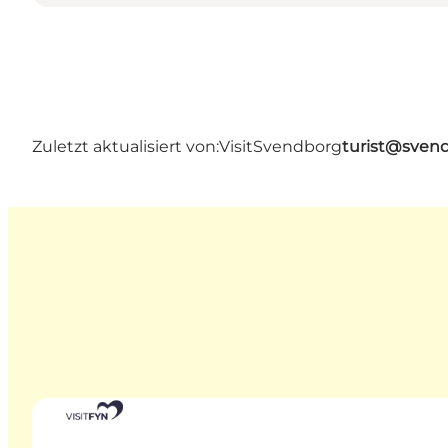
Zuletzt aktualisiert von:
VisitSvendborg
turist@sven