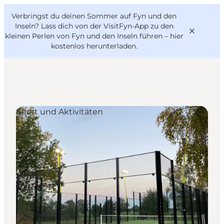
English
Danish
VisitFyn
Verbringst du deinen Sommer auf Fyn und den
VisitFyn
Deutsch
Inseln? Lass dich von der VisitFyn-App zu den
kleinen Perlen von Fyn und den Inseln führen –
hier
kostenlos herunterladen
.
Reise Ideen
Sport und Aktivitäten
Outdoor & bike
Essen & trinken
Übernachtung