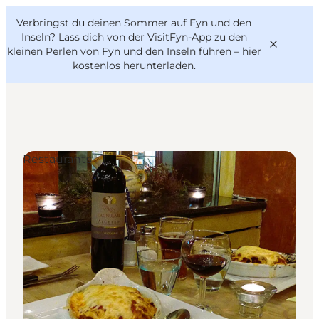
English
Danish
VisitFyn
Verbringst du deinen Sommer auf Fyn und den
VisitFyn
Deutsch
Inseln? Lass dich von der VisitFyn-App zu den
kleinen Perlen von Fyn und den Inseln führen –
hier
kostenlos herunterladen
.
Reise Ideen
Restaurants
Outdoor & bike
Essen & trinken
Übernachtung