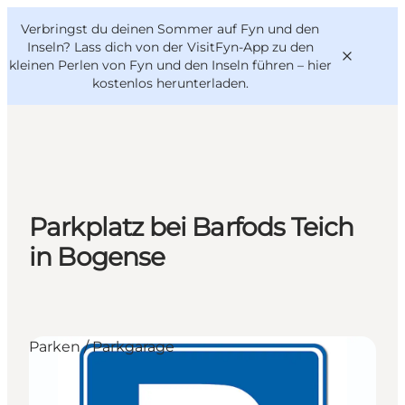
English
Danish
VisitFyn
Verbringst du deinen Sommer auf Fyn und den
VisitFyn
Deutsch
Inseln? Lass dich von der VisitFyn-App zu den
kleinen Perlen von Fyn und den Inseln führen –
hier
kostenlos herunterladen
.
Reise Ideen
Outdoor & bike
Parkplatz bei Barfods Teich
Essen & trinken
in Bogense
Übernachtung
Parken / Parkgarage