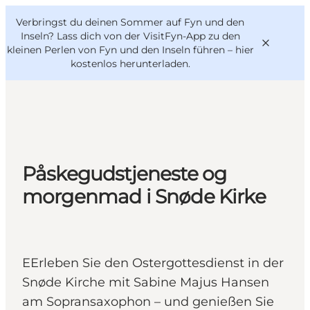
English
Danish
VisitFyn
Verbringst du deinen Sommer auf Fyn und den
VisitFyn
Deutsch
Inseln? Lass dich von der VisitFyn-App zu den
kleinen Perlen von Fyn und den Inseln führen –
hier
kostenlos herunterladen
.
Reise Ideen
Outdoor & bike
Påskegudstjeneste og
Essen & trinken
morgenmad i Snøde Kirke
Übernachtung
EErleben Sie den Ostergottesdienst in der
Snøde Kirche mit Sabine Majus Hansen
am Sopransaxophon – und genießen Sie