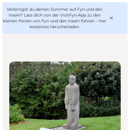
English
Danish
VisitFyn
Verbringst du deinen Sommer auf Fyn und den
VisitFyn
Deutsch
Inseln? Lass dich von der VisitFyn-App zu den
kleinen Perlen von Fyn und den Inseln führen –
hier
kostenlos herunterladen
.
Reise Ideen
Street Art und Skulpturen
Outdoor & bike
Essen & trinken
Übernachtung