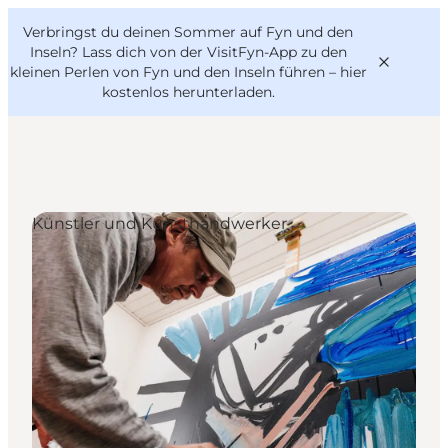
English
Danish
VisitFyn
Verbringst du deinen Sommer auf Fyn und den
VisitFyn
Deutsch
Inseln? Lass dich von der VisitFyn-App zu den
kleinen Perlen von Fyn und den Inseln führen –
hier
kostenlos herunterladen
.
Reise Ideen
Künstler und Kunsthandwerker
Outdoor & bike
Essen & trinken
Übernachtung