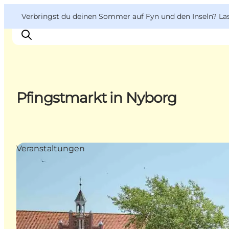
English
Danish
VisitFyn
VisitFyn
Verbringst du deinen Sommer auf Fyn und den Inseln? Lass
Deutsch
Pfingstmarkt in Nyborg
Reise Ideen
Outdoor & bike
Essen & trinken
Veranstaltungen
Übernachtung