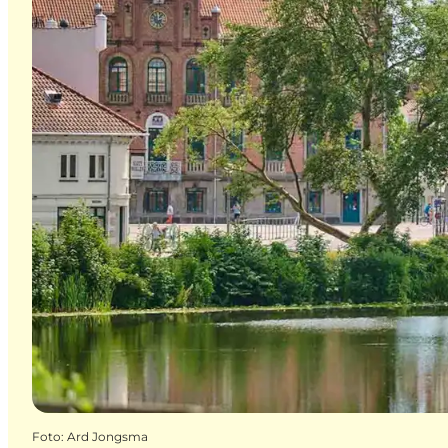
Foto
:
Ard Jongsma