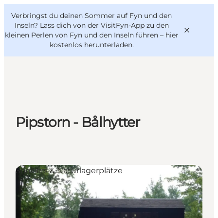
English
Danish
VisitFyn
Verbringst du deinen Sommer auf Fyn und den
VisitFyn
Deutsch
Inseln? Lass dich von der VisitFyn-App zu den
kleinen Perlen von Fyn und den Inseln führen –
hier
kostenlos herunterladen
.
Reise Ideen
Outdoor & bike
Pipstorn - Bålhytter
Essen & trinken
Übernachtung
Shelters & Naturlagerplätze