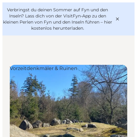
English
Danish
VisitFyn
Verbringst du deinen Sommer auf Fyn und den
VisitFyn
Deutsch
Inseln? Lass dich von der VisitFyn-App zu den
kleinen Perlen von Fyn und den Inseln führen –
hier
kostenlos herunterladen
.
Reise Ideen
Vorzeitdenkmäler & Ruinen
Outdoor & bike
Essen & trinken
Übernachtung