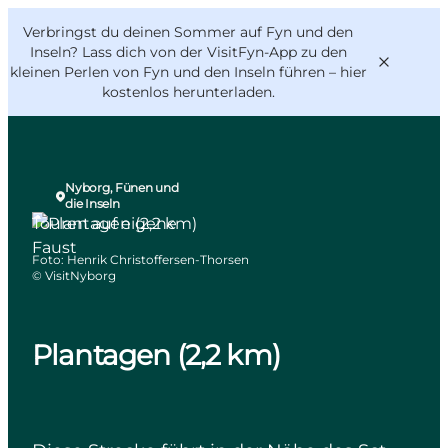
English
Danish
VisitFyn
Verbringst du deinen Sommer auf Fyn und den
VisitFyn
Deutsch
Inseln? Lass dich von der VisitFyn-App zu den
kleinen Perlen von Fyn und den Inseln führen –
hier
kostenlos herunterladen
.
Nyborg, Fünen und
die Inseln
Reise Ideen
Touren auf eigene
Outdoor & bike
Faust
Foto
:
Henrik Christoffersen-Thorsen
Essen & trinken
©
VisitNyborg
Übernachtung
Plantagen (2,2 km)