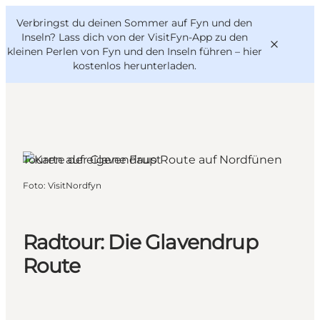
English
Danish
VisitFyn
Verbringst du deinen Sommer auf Fyn und den
VisitFyn
Deutsch
Inseln? Lass dich von der VisitFyn-App zu den
kleinen Perlen von Fyn und den Inseln führen –
hier
kostenlos herunterladen
.
Reise Ideen
Touren auf eigene Faust
Outdoor & bike
Foto
:
VisitNordfyn
Essen & trinken
Übernachtung
Radtour: Die Glavendrup
Route