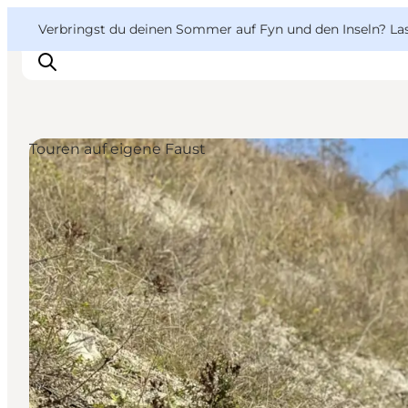
English
Danish
VisitFyn
VisitFyn
Verbringst du deinen Sommer auf Fyn und den Inseln? Lass
Deutsch
Touren auf eigene Faust
Reise Ideen
Outdoor & bike
Essen & trinken
Übernachtung