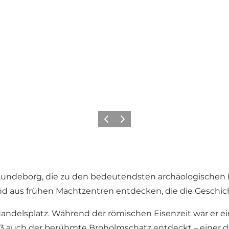
Zurück
Weiter
undeborg, die zu den bedeutendsten archäologischen 
 und aus frühen Machtzentren entdecken, die die Geschi
Handelsplatz. Während der römischen Eisenzeit war e
33 auch der berühmte Broholmschatz entdeckt – einer 