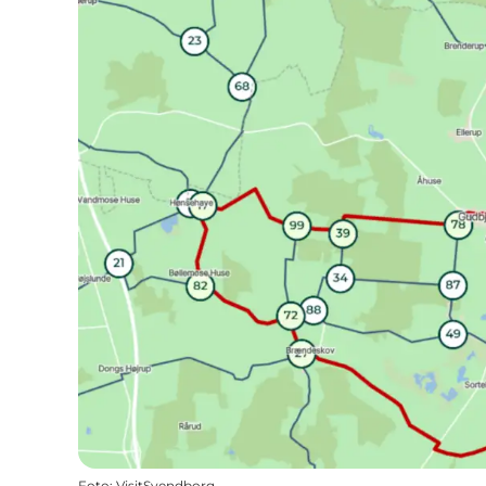
Foto
:
VisitSvendborg