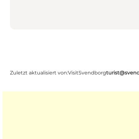
Zuletzt aktualisiert von:
VisitSvendborg
turist@sven