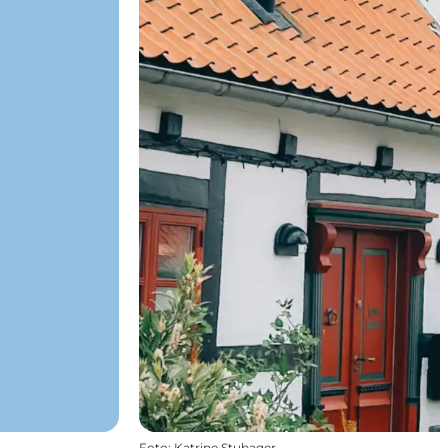
Foto
:
Katrine Stubager