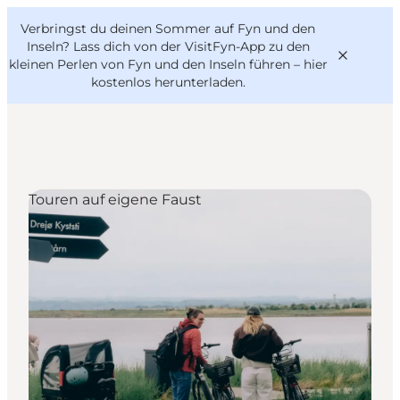
English
Danish
VisitFyn
Verbringst du deinen Sommer auf Fyn und den
VisitFyn
Deutsch
Inseln? Lass dich von der VisitFyn-App zu den
kleinen Perlen von Fyn und den Inseln führen –
hier
kostenlos herunterladen
.
Reise Ideen
Touren auf eigene Faust
Outdoor & bike
Essen & trinken
Übernachtung